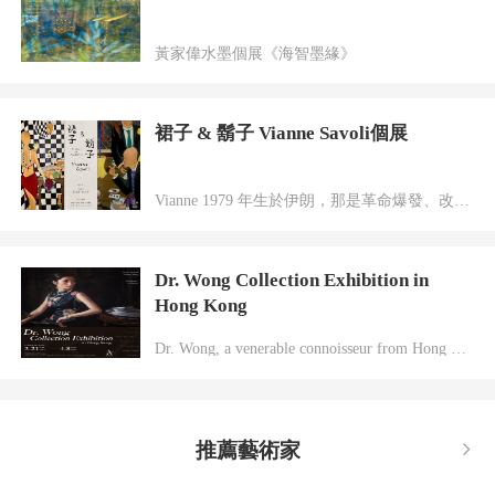
黃家偉水墨個展《海智墨緣》
裙子 & 鬍子 Vianne Savoli個展
Vianne 1979 年生於伊朗，那是革命爆發、改變民族命運的一年。年幼的她早已經歷戰亂和多次離散，並在不同地方生活。她和父母曾移居到荷蘭，成年後的她到巴黎繼續學業。Vianne 完成經濟及社會學學位後，在不同國際的銀行交易所工作多年後，才成為專業藝術家。
Dr. Wong Collection Exhibition in
Hong Kong
Dr. Wong, a venerable connoisseur from Hong Kong, is a man of profound passion and unwavering dedication to the arts. With a heart full of enthusiasm and gratitude, he is delighted to present his private collection to the public of Hong Kong in a grand exhibition set to open on March 21, 2025.
推薦藝術家